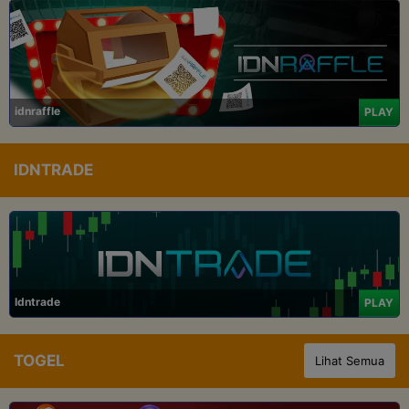
idnraffle
PLAY
IDNTRADE
Idntrade
PLAY
TOGEL
Lihat Semua