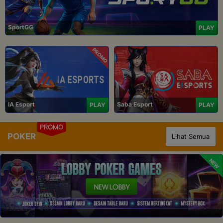
SportGG
PLAY
PROMO
IA Esport
Saba Esport
PLAY
PLAY
PROMO
POKER
Lihat Semua
NEW