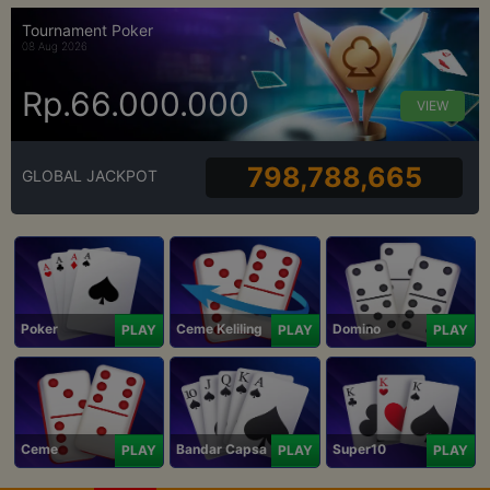
Tournament Poker
08 Aug 2026
Rp.66.000.000
VIEW
798,788,665
GLOBAL JACKPOT
Poker
Ceme Keliling
Domino
PLAY
PLAY
PLAY
Ceme
Bandar Capsa
Super10
PLAY
PLAY
PLAY