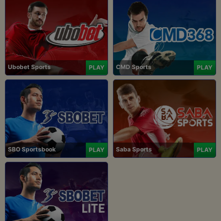
Ubobet Sports
CMD Sports
PLAY
PLAY
SBO Sportsbook
Saba Sports
PLAY
PLAY