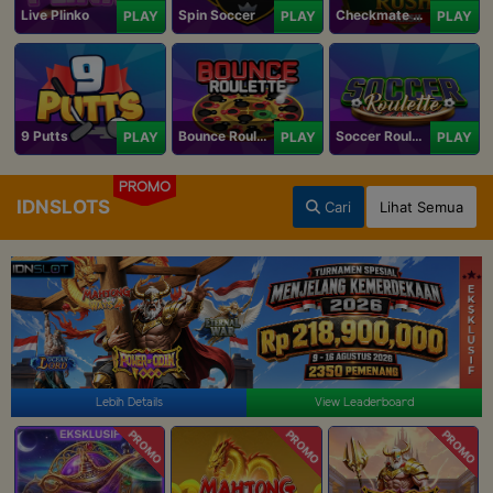
Live Plinko
Spin Soccer
Checkmate Rush
PLAY
PLAY
PLAY
9 Putts
Bounce Roulette
Soccer Roulette
PLAY
PLAY
PLAY
PROMO
IDNSLOTS
Cari
Lihat Semua
Lebih Details
View Leaderboard
PROMO
PROMO
PROMO