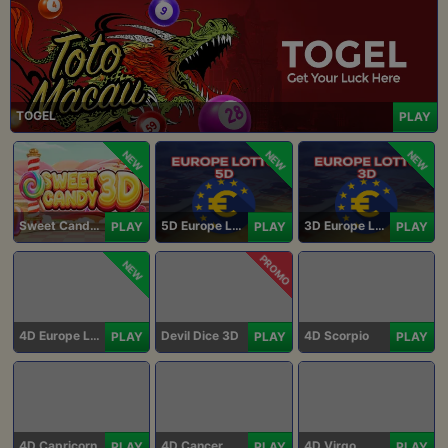
TOGEL
PLAY
NEW
NEW
NEW
Sweet Candy 3D
5D Europe Lotto
3D Europe Lotto
PLAY
PLAY
PLAY
PROMO
NEW
4D Europe Lotto
Devil Dice 3D
4D Scorpio
PLAY
PLAY
PLAY
4D Capricorn
4D Cancer
4D Virgo
PLAY
PLAY
PLAY