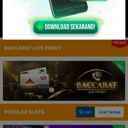
PROMO
BACCARAT LIVE PROXY
NEW
POPULAR SLOTS
Cari
Lihat Semua