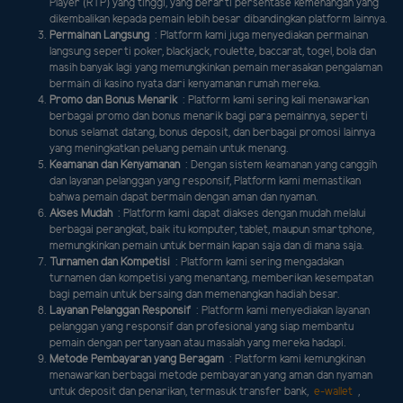
Player (RTP) yang tinggi, yang berarti persentase kemenangan yang
dikembalikan kepada pemain lebih besar dibandingkan platform lainnya.
Permainan Langsung
: Platform kami juga menyediakan permainan
langsung seperti poker, blackjack, roulette, baccarat, togel, bola dan
masih banyak lagi yang memungkinkan pemain merasakan pengalaman
bermain di kasino nyata dari kenyamanan rumah mereka.
Promo dan Bonus Menarik
: Platform kami sering kali menawarkan
berbagai promo dan bonus menarik bagi para pemainnya, seperti
bonus selamat datang, bonus deposit, dan berbagai promosi lainnya
yang meningkatkan peluang pemain untuk menang.
Keamanan dan Kenyamanan
: Dengan sistem keamanan yang canggih
dan layanan pelanggan yang responsif, Platform kami memastikan
bahwa pemain dapat bermain dengan aman dan nyaman.
Akses Mudah
: Platform kami dapat diakses dengan mudah melalui
berbagai perangkat, baik itu komputer, tablet, maupun smartphone,
memungkinkan pemain untuk bermain kapan saja dan di mana saja.
Turnamen dan Kompetisi
: Platform kami sering mengadakan
turnamen dan kompetisi yang menantang, memberikan kesempatan
bagi pemain untuk bersaing dan memenangkan hadiah besar.
Layanan Pelanggan Responsif
: Platform kami menyediakan layanan
pelanggan yang responsif dan profesional yang siap membantu
pemain dengan pertanyaan atau masalah yang mereka hadapi.
Metode Pembayaran yang Beragam
: Platform kami kemungkinan
menawarkan berbagai metode pembayaran yang aman dan nyaman
untuk deposit dan penarikan, termasuk transfer bank,
e-wallet
,