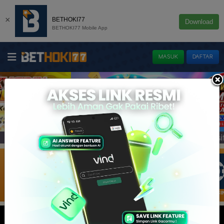
×
BETHOKI77
Download
BETHOKI77 Mobile App
MASUK
DAFTAR
ir minigames terbaru GameCuan Eksklusif hanya di BE
Info :
E-LOTTERY
IDNRAFFLE
IDNRNG
SLOT
LIVE CASI
SLOT