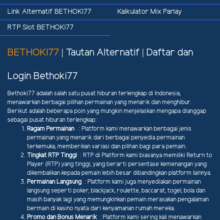
Link Alternatif BETHOKI77
Kalkulator Mix Parlay
RTP Slot BETHOKI77
BETHOKI77
| Tautan Alternatif | Daftar dan
Login Bethoki77
Bethoki77 adalah salah satu pusat hiburan terlengkap di Indonesia,
menawarkan berbagai pilihan permainan yang menarik dan menghibur.
Berikut adalah beberapa poin yang mungkin menjelaskan mengapa dianggap
sebagai pusat hiburan terlengkap:
Ragam Permainan
: Platform kami menawarkan berbagai jenis
permainan yang menarik dari berbagai penyedia permainan
terkemuka, memberikan variasi dan pilihan bagi para pemain.
Tingkat RTP Tinggi
: RTP di Platform kami biasanya memiliki Return to
Player (RTP) yang tinggi, yang berarti persentase kemenangan yang
dikembalikan kepada pemain lebih besar dibandingkan platform lainnya.
Permainan Langsung
: Platform kami juga menyediakan permainan
langsung seperti poker, blackjack, roulette, baccarat, togel, bola dan
masih banyak lagi yang memungkinkan pemain merasakan pengalaman
bermain di kasino nyata dari kenyamanan rumah mereka.
Promo dan Bonus Menarik
: Platform kami sering kali menawarkan