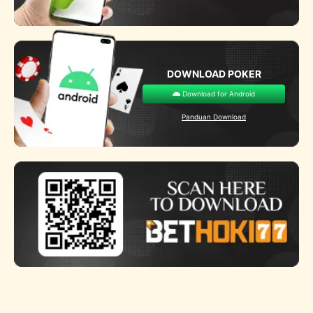
DOWNLOAD POKER
Download for Android
Panduan Download